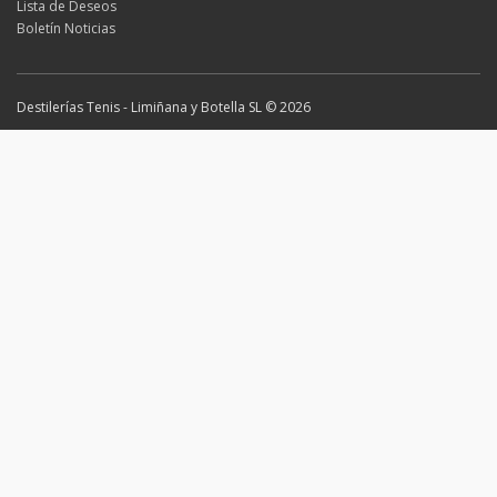
Lista de Deseos
Boletín Noticias
Destilerías Tenis - Limiñana y Botella SL © 2026