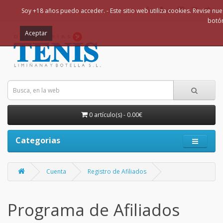
Soy +18 años puedo acceder. - Este sitio web utiliza cookies. Revise nues
botó
Aceptar
0 artículo(s) - 0.00€
Categorias
Cuenta
Registro de Afiliados
Programa de Afiliados